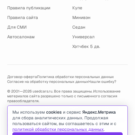
Правила публикации
Купе
Правила сайта
Минивэн
Для СМИ
Седан
Автосалонам
Универсал
Хэтчбек 5 дв.
Договор-оферта
Политика обработки персональных данных
Согласие на обработку персональных данных
Нашли ошибку?
© 2001—2026 usedcars.ru. Все права защищены. Использование
материалов сайта разрешено только с письменного согласия
правообладателя.
Пользуясь сайтом, вы соглашаетесь с использованием cookies и
Мы используем
cookies
и сервис
Яндекс.Метрика
политикой обработки персональных данных
.
для сбора аналитических данных. Продолжая
По всем вопросам связанным с работой сайта, ошибками, глюками
пользоваться сайтом, вы соглашаетесь с этим и с
и проблемами обращайтесь по адресу электронной почты
политикой обработки персональных данных
.
support@usedcars.ru
или пишите в телеграм
@usedcarsru_support
.