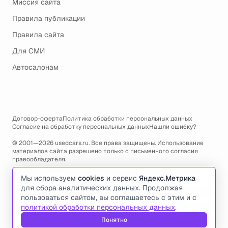
Миссия сайта
Правила публикации
Правила сайта
Для СМИ
Автосалонам
Договор-оферта
Политика обработки персональных данных
Согласие на обработку персональных данных
Нашли ошибку?
© 2001—2026 usedcars.ru. Все права защищены. Использование
материалов сайта разрешено только с письменного согласия
правообладателя.
Пользуясь сайтом, вы соглашаетесь с использованием cookies и
Мы используем
cookies
и сервис
Яндекс.Метрика
политикой обработки персональных данных
.
для сбора аналитических данных. Продолжая
По всем вопросам связанным с работой сайта, ошибками, глюками
пользоваться сайтом, вы соглашаетесь с этим и с
и проблемами обращайтесь по адресу электронной почты
политикой обработки персональных данных
.
support@usedcars.ru
или пишите в телеграм
@usedcarsru_support
.
Понятно