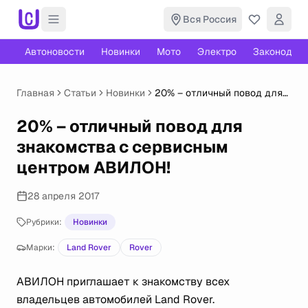
Вся Россия
Автоновости
Новинки
Мото
Электро
Законодате
Главная
Статьи
Новинки
20% – отличный повод для
знакомства с сервисным
центром АВИЛОН!
20% – отличный повод для
знакомства с сервисным
центром АВИЛОН!
28 апреля 2017
Рубрики:
Новинки
Марки:
Land Rover
Rover
АВИЛОН приглашает к знакомству всех
владельцев автомобилей Land Rover.