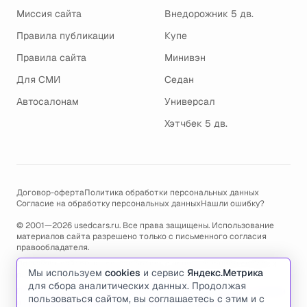
Миссия сайта
Внедорожник 5 дв.
Правила публикации
Купе
Правила сайта
Минивэн
Для СМИ
Седан
Автосалонам
Универсал
Хэтчбек 5 дв.
Договор-оферта
Политика обработки персональных данных
Согласие на обработку персональных данных
Нашли ошибку?
© 2001—2026 usedcars.ru. Все права защищены. Использование
материалов сайта разрешено только с письменного согласия
правообладателя.
Пользуясь сайтом, вы соглашаетесь с использованием cookies и
Мы используем
cookies
и сервис
Яндекс.Метрика
политикой обработки персональных данных
.
для сбора аналитических данных. Продолжая
По всем вопросам связанным с работой сайта, ошибками, глюками
пользоваться сайтом, вы соглашаетесь с этим и с
и проблемами обращайтесь по адресу электронной почты