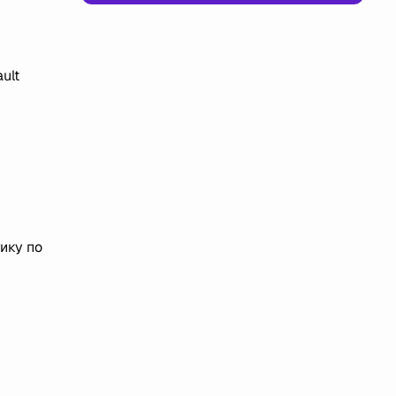
ult
ику по