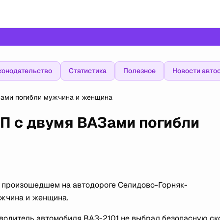
конодательство
Статистика
Полезное
Новости авто
Зами погибли мужчина и женщина
П с двумя ВАЗами погибли
, произошедшем на автодороге Селидово-Горняк-
ужчина и женщина.
 водитель автомобиля ВАЗ-2101 не выбрал безопасную ск