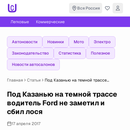
Вся Россия
Легковые
Коммерческие
Автоновости
Новинки
Мото
Электро
Законодательство
Статистика
Полезное
Новости автосалонов
Главная
Статьи
Под Казанью на темной трассе
водитель Ford не заметил и сбил лося
Под Казанью на темной трассе
водитель Ford не заметил и
сбил лося
17 апреля 2017