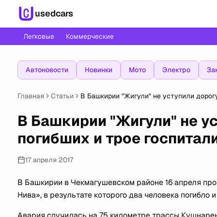
usedcars
Легковые
Коммерческие
Автоновости
Новинки
Мото
Электро
За
Главная
Статьи
В Башкирии "Жигули" не уступили дорогу
В Башкирии "Жигули" не ус
погибших и трое госпитал
17 апреля 2017
В Башкирии в Чекмагушевском районе 16 апреля пр
Нива», в результате которого два человека погибло 
Авария случилась на 75 километре трассы Кушнаре