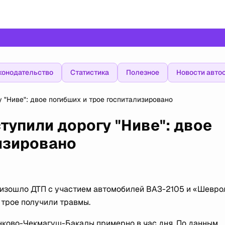
конодательство
Статистика
Полезное
Новости авто
 "Ниве": двое погибших и трое госпитализировано
тупили дорогу "Ниве": двое
изировано
оизошло ДТП с участием автомобилей ВАЗ-2105 и «Шевро
и трое получили травмы.
нково-Чекмагуш-Бакалы примерно в час дня. По данным