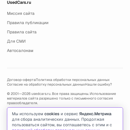
UsedCars.ru
Миссия сайта
Правила публикации
Правила сайта
Для СМИ
Автосалонам
Договор-оферта
Политика обработки персональных данных
Согласие на обработку персональных данных
Нашли ошибку?
© 2001—2026 usedcars.ru. Все права защищены. Использование
материалов сайта разрешено только с письменного согласия
правообладателя.
Пользуясь сайтом, вы соглашаетесь с использованием cookies и
Мы используем
cookies
и сервис
Яндекс.Метрика
политикой обработки персональных данных
.
для сбора аналитических данных. Продолжая
По всем вопросам связанным с работой сайта, ошибками, глюками
пользоваться сайтом, вы соглашаетесь с этим и с
и проблемами обращайтесь по адресу электронной почты