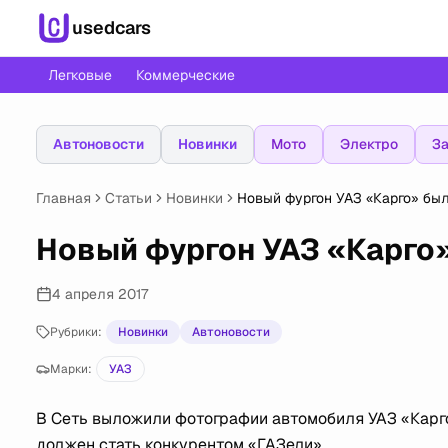
usedcars
Легковые
Коммерческие
Автоновости
Новинки
Мото
Электро
За
Главная
Статьи
Новинки
Новый фургон УАЗ «Карго» был
Новый фургон УАЗ «Карго»
4 апреля 2017
Рубрики:
Новинки
Автоновости
Марки:
УАЗ
В Сеть выложили фотографии автомобиля УАЗ «Карг
должен стать конкурентом «ГАЗели».