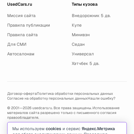
UsedCars.ru
Типы кузова
Миссия сайта
Внедорожник 5 дв.
Правила публикации
Купе
Правила сайта
Минивэн
Для СМИ
Седан
Автосалонам
Универсал
Хэтчбек 5 дв.
Договор-оферта
Политика обработки персональных данных
Согласие на обработку персональных данных
Нашли ошибку?
© 2001—2026 usedcars.ru. Все права защищены. Использование
материалов сайта разрешено только с письменного согласия
правообладателя.
Пользуясь сайтом, вы соглашаетесь с использованием cookies и
Мы используем
cookies
и сервис
Яндекс.Метрика
политикой обработки персональных данных
.