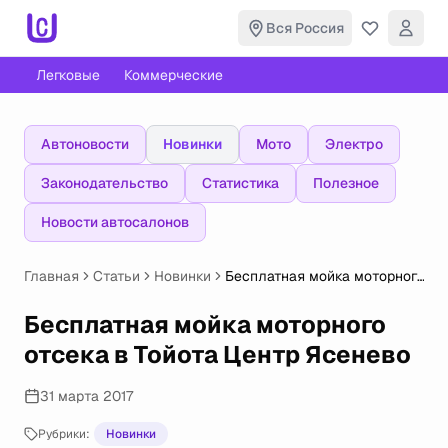
Вся Россия
Легковые
Коммерческие
Автоновости
Новинки
Мото
Электро
Законодательство
Статистика
Полезное
Новости автосалонов
Главная
Статьи
Новинки
Бесплатная мойка моторного
отсека в Тойота Центр
Ясенево
Бесплатная мойка моторного
отсека в Тойота Центр Ясенево
31 марта 2017
Рубрики:
Новинки