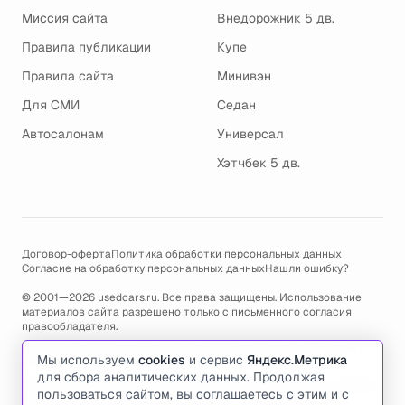
Миссия сайта
Внедорожник 5 дв.
Правила публикации
Купе
Правила сайта
Минивэн
Для СМИ
Седан
Автосалонам
Универсал
Хэтчбек 5 дв.
Договор-оферта
Политика обработки персональных данных
Согласие на обработку персональных данных
Нашли ошибку?
© 2001—2026 usedcars.ru. Все права защищены. Использование
материалов сайта разрешено только с письменного согласия
правообладателя.
Пользуясь сайтом, вы соглашаетесь с использованием cookies и
Мы используем
cookies
и сервис
Яндекс.Метрика
политикой обработки персональных данных
.
для сбора аналитических данных. Продолжая
По всем вопросам связанным с работой сайта, ошибками, глюками
пользоваться сайтом, вы соглашаетесь с этим и с
и проблемами обращайтесь по адресу электронной почты