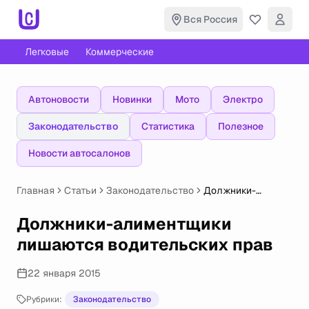
Вся Россия
Легковые
Коммерческие
Автоновости
Новинки
Мото
Электро
Законодательство
Статистика
Полезное
Новости автосалонов
Главная
Статьи
Законодательство
Должники-
алиментщики
лишаются
Должники-алиментщики
водительских
лишаются водительских прав
прав
22 января 2015
Рубрики:
Законодательство