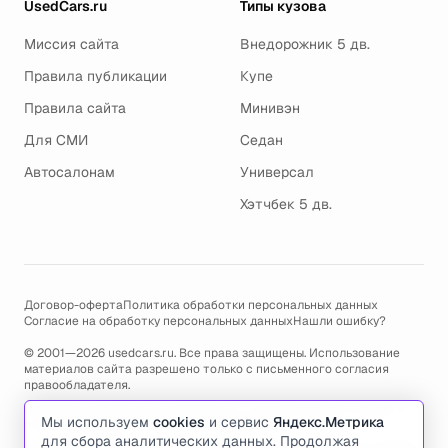
UsedCars.ru
Типы кузова
Миссия сайта
Внедорожник 5 дв.
Правила публикации
Купе
Правила сайта
Минивэн
Для СМИ
Седан
Автосалонам
Универсал
Хэтчбек 5 дв.
Договор-оферта
Политика обработки персональных данных
Согласие на обработку персональных данных
Нашли ошибку?
© 2001—2026 usedcars.ru. Все права защищены. Использование
материалов сайта разрешено только с письменного согласия
правообладателя.
Пользуясь сайтом, вы соглашаетесь с использованием cookies и
Мы используем
cookies
и сервис
Яндекс.Метрика
политикой обработки персональных данных
.
для сбора аналитических данных. Продолжая