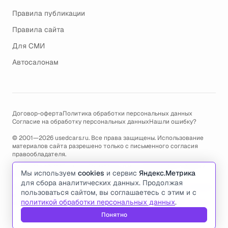
Правила публикации
Правила сайта
Для СМИ
Автосалонам
Договор-оферта
Политика обработки персональных данных
Согласие на обработку персональных данных
Нашли ошибку?
© 2001—2026 usedcars.ru. Все права защищены. Использование
материалов сайта разрешено только с письменного согласия
правообладателя.
Пользуясь сайтом, вы соглашаетесь с использованием cookies и
Мы используем
cookies
и сервис
Яндекс.Метрика
политикой обработки персональных данных
.
для сбора аналитических данных. Продолжая
По всем вопросам связанным с работой сайта, ошибками, глюками
пользоваться сайтом, вы соглашаетесь с этим и с
и проблемами обращайтесь по адресу электронной почты
политикой обработки персональных данных
.
support@usedcars.ru
или пишите в телеграм
@usedcarsru_support
.
Понятно