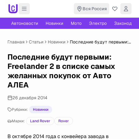
Вся Россия
Автоновости
Новинки
Мото
Электро
Законодате
Главная
Статьи
Новинки
Последние будут первыми:
Freelander 2 в списке самых
желанных покупок от Авто
Последние будут первыми:
АЛЕА
Freelander 2 в списке самых
желанных покупок от Авто
АЛЕА
26 декабря 2014
Рубрики:
Новинки
Марки:
Land Rover
Rover
В октябре 2014 года с конвейера завода в