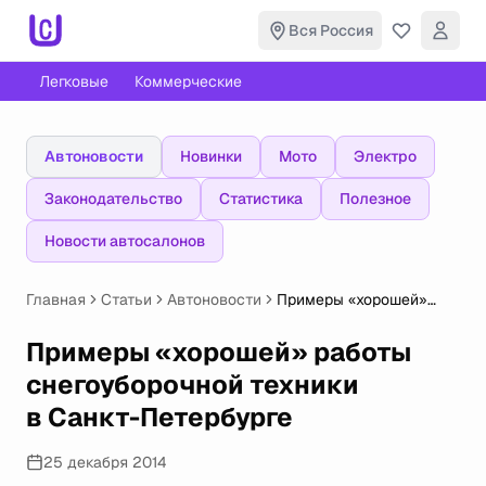
Вся Россия
Легковые
Коммерческие
Автоновости
Новинки
Мото
Электро
Законодательство
Статистика
Полезное
Новости автосалонов
Главная
Статьи
Автоновости
Примеры «хорошей»
работы снегоуборочной
техники в Санкт-
Примеры «хорошей» работы
Петербурге
снегоуборочной техники
в Санкт-Петербурге
25 декабря 2014