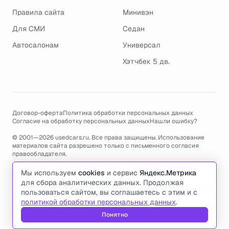
Правила сайта
Минивэн
Для СМИ
Седан
Автосалонам
Универсал
Хэтчбек 5 дв.
Договор-оферта
Политика обработки персональных данных
Согласие на обработку персональных данных
Нашли ошибку?
© 2001—2026 usedcars.ru. Все права защищены. Использование
материалов сайта разрешено только с письменного согласия
правообладателя.
Пользуясь сайтом, вы соглашаетесь с использованием cookies и
Мы используем
cookies
и сервис
Яндекс.Метрика
политикой обработки персональных данных
.
для сбора аналитических данных. Продолжая
По всем вопросам связанным с работой сайта, ошибками, глюками
пользоваться сайтом, вы соглашаетесь с этим и с
и проблемами обращайтесь по адресу электронной почты
политикой обработки персональных данных
.
support@usedcars.ru
или пишите в телеграм
@usedcarsru_support
.
Понятно