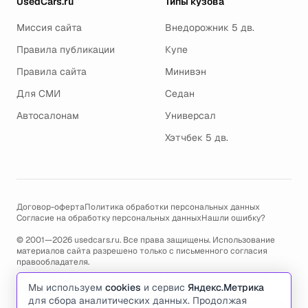
UsedCars.ru
Типы кузова
Миссия сайта
Внедорожник 5 дв.
Правила публикации
Купе
Правила сайта
Минивэн
Для СМИ
Седан
Автосалонам
Универсал
Хэтчбек 5 дв.
Договор-оферта
Политика обработки персональных данных
Согласие на обработку персональных данных
Нашли ошибку?
© 2001—2026 usedcars.ru. Все права защищены. Использование
материалов сайта разрешено только с письменного согласия
правообладателя.
Пользуясь сайтом, вы соглашаетесь с использованием cookies и
Мы используем
cookies
и сервис
Яндекс.Метрика
политикой обработки персональных данных
.
для сбора аналитических данных. Продолжая
По всем вопросам связанным с работой сайта, ошибками, глюками