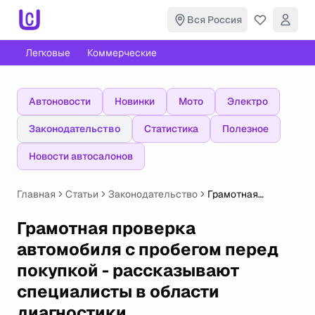
Вся Россия
Легковые
Коммерческие
Автоновости
Новинки
Мото
Электро
Законодательство
Статистика
Полезное
Новости автосалонов
Главная
Статьи
Законодательство
Грамотная
проверка
автомобиля с
Грамотная проверка
пробегом перед
автомобиля с пробегом перед
покупкой -
рассказывают
покупкой - рассказывают
специалисты в
специалисты в области
области
диагностики
диагностики