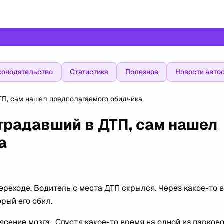
конодательство
Статистика
Полезное
Новости авто
ТП, сам нашел предполагаемого обидчика
традавший в ДТП, сам нашел
а
реходе. Водитель с места ДТП скрылся. Через какое-то 
рый его сбил.
сение мозга. Спустя какое-то время на одной из парков