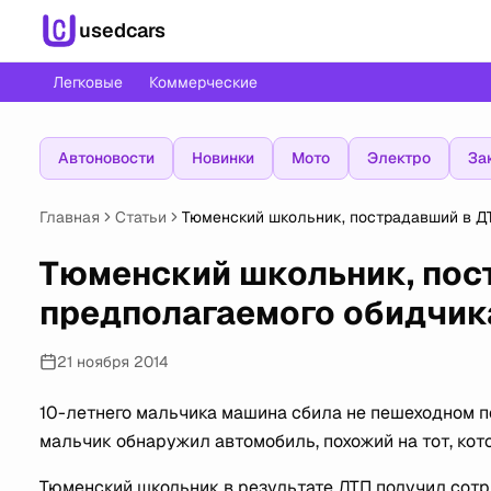
usedcars
Легковые
Коммерческие
Автоновости
Новинки
Мото
Электро
За
Главная
Статьи
Тюменский школьник, пострадавший в Д
Тюменский школьник, пос
предполагаемого обидчик
21 ноября 2014
10-летнего мальчика машина сбила не пешеходном пе
мальчик обнаружил автомобиль, похожий на тот, кото
Тюменский школьник в результате ДТП получил сотря