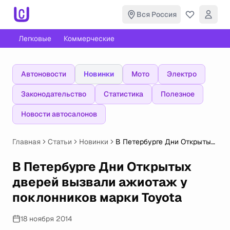
Вся Россия
Легковые
Коммерческие
Автоновости
Новинки
Мото
Электро
Законодательство
Статистика
Полезное
Новости автосалонов
Главная
Статьи
Новинки
В Петербурге Дни Открытых
дверей вызвали ажиотаж у
поклонников марки Toyota
В Петербурге Дни Открытых
дверей вызвали ажиотаж у
поклонников марки Toyota
18 ноября 2014