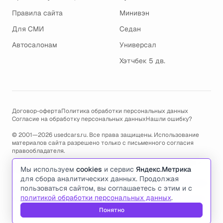
Правила сайта
Минивэн
Для СМИ
Седан
Автосалонам
Универсал
Хэтчбек 5 дв.
Договор-оферта
Политика обработки персональных данных
Согласие на обработку персональных данных
Нашли ошибку?
© 2001—2026 usedcars.ru. Все права защищены. Использование
материалов сайта разрешено только с письменного согласия
правообладателя.
Пользуясь сайтом, вы соглашаетесь с использованием cookies и
Мы используем
cookies
и сервис
Яндекс.Метрика
политикой обработки персональных данных
.
для сбора аналитических данных. Продолжая
По всем вопросам связанным с работой сайта, ошибками, глюками
пользоваться сайтом, вы соглашаетесь с этим и с
и проблемами обращайтесь по адресу электронной почты
политикой обработки персональных данных
.
support@usedcars.ru
или пишите в телеграм
@usedcarsru_support
.
Понятно