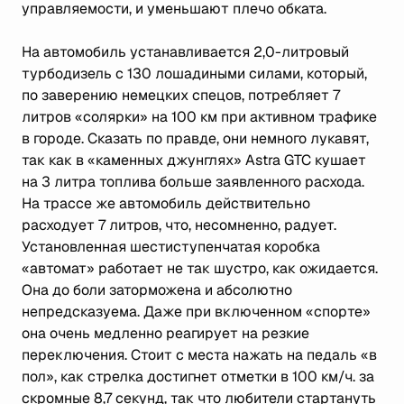
управляемости, и уменьшают плечо обката.
На автомобиль устанавливается 2,0-литровый
турбодизель с 130 лошадиными силами, который,
по заверению немецких спецов, потребляет 7
литров «солярки» на 100 км при активном трафике
в городе. Сказать по правде, они немного лукавят,
так как в «каменных джунглях» Astra GTC кушает
на 3 литра топлива больше заявленного расхода.
На трассе же автомобиль действительно
расходует 7 литров, что, несомненно, радует.
Установленная шестиступенчатая коробка
«автомат» работает не так шустро, как ожидается.
Она до боли заторможена и абсолютно
непредсказуема. Даже при включенном «спорте»
она очень медленно реагирует на резкие
переключения. Стоит с места нажать на педаль «в
пол», как стрелка достигнет отметки в 100 км/ч. за
скромные 8,7 секунд, так что любители стартануть