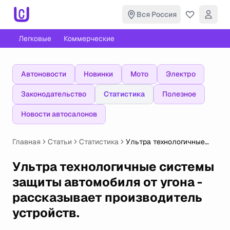
Вся Россия
Легковые
Коммерческие
Автоновости
Новинки
Мото
Электро
Законодательство
Статистика
Полезное
Новости автосалонов
Главная
Статьи
Статистика
Ультра технологичные
системы защиты
автомобиля от угона -
Ультра технологичные системы
рассказывает
защиты автомобиля от угона -
производитель
устройств.
рассказывает производитель
устройств.