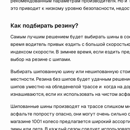
рекомендованным параметрам производителя. Но и в
это приводит к низкому уровню безопасности, недос
Как подбирать резину?
Самым лучшим решением будет выбирать шины в соот
время водитель привык ездить с большой скоростью
индексом скорости. В зимнее время, если ездить пр
выбор на резине с шипами.
Выбирать шипованную шину или нешипованную стоит
местности. Резина без шипов будет удачным решени
шипов уместно на обледенелой трассе и когда на дор
изнашиваются, если их использовать на чистом асфа
Шипованные шины производят на трассе слишком мно
асфальте попросту опасно, они могут очень сильно с
магазине 1001 колесо предлагается широкий ассорт
зимы или лета. В каждый сезон следует использоват