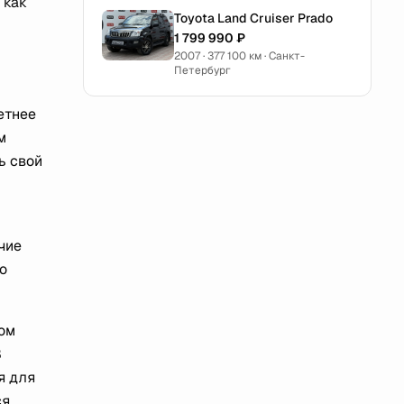
 как
Toyota Land Cruiser Prado
1 799 990 ₽
2007 · 377 100 км · Санкт-
Петербург
етнее
м
ь свой
чие
о
хом
В
я для
ся