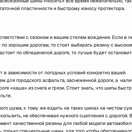
сесезонные шины «носить» все время нежелательно, так
таточной пластичности и быстрому износу протектора.
ветствии с сезоном и вашим стилем вождения. Если в л
 по хорошим дорогам, то стоит выбирать резину с высоки
едстоит по обледенелой дороге, то лучше будет остановит
 в зависимости от погодных условий конкретно вашей
ем для городского асфальта, заснеженной дороги, а нали
оге «каша» из снега и грязи. Стоит знать, что шипы быстр
льте.
го шума, к тому же ездить на таких шинах на чистом су
кользить, не обеспечивая нужного сцепления с дорогой. 
имент качественной резины для любой модели автомобил
ь только специальные шины, для того чтобы обеспечивал