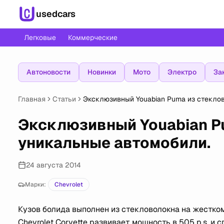
usedcars
Легковые
Коммерческие
Автоновости
Новинки
Мото
Электро
За
Главная
Статьи
Эксклюзивный Youabian Puma из
Эксклюзивный Youabian P
уникальные автомобили.
24 августа 2014
Марки:
Chevrolet
Кузов болида выполнен из стекловолокна на жестк
Chevrolet Corvette развивает мощность в 505 p.s. и с