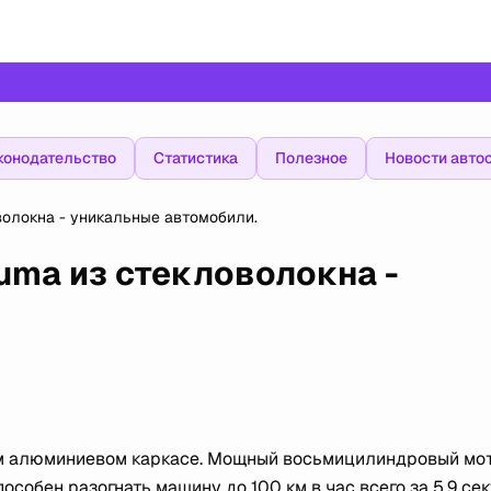
конодательство
Статистика
Полезное
Новости авто
 стекловолокна - уникальные автомобили.
uma из стекловолокна -
ом алюминиевом каркасе. Мощный восьмицилиндровый мо
пособен разогнать машину до 100 км в час всего за 5.9 се