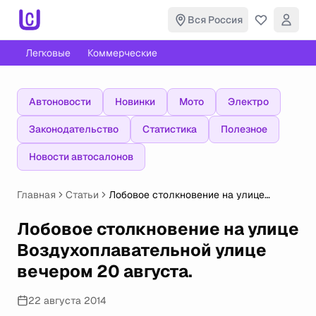
Вся Россия
Легковые
Коммерческие
Автоновости
Новинки
Мото
Электро
Законодательство
Статистика
Полезное
Новости автосалонов
Главная
Статьи
Лобовое столкновение на улице
Воздухоплавательной улице вечером
20 августа.
Лобовое столкновение на улице
Воздухоплавательной улице
вечером 20 августа.
22 августа 2014