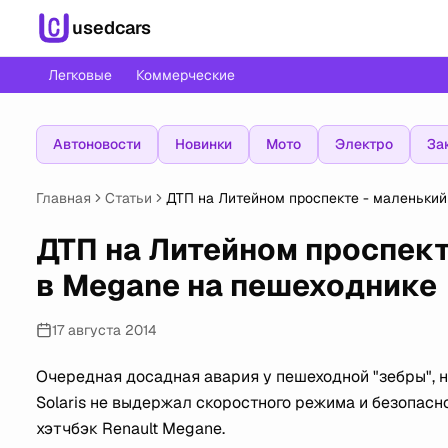
usedcars
Легковые
Коммерческие
Автоновости
Новинки
Мото
Электро
За
Главная
Статьи
ДТП на Литейном проспекте - маленький 
ДТП на Литейном проспект
в Megane на пешеходнике
17 августа 2014
Очередная досадная авария у пешеходной "зебры", н
Solaris не выдержал скоростного режима и безопас
хэтчбэк Renault Megane.