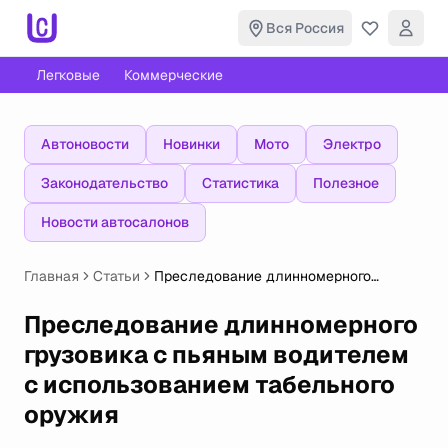
Вся Россия
Легковые
Коммерческие
Автоновости
Новинки
Мото
Электро
Законодательство
Статистика
Полезное
Новости автосалонов
Главная
Статьи
Преследование длинномерного
грузовика с пьяным водителем с
использованием табельного оружия
Преследование длинномерного
грузовика с пьяным водителем
с использованием табельного
оружия