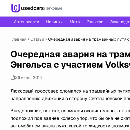
usedcars
Легковые
Автоновости
Новинки
Мото
Электро
Законода
Главная
Статьи
Очередная авария на трамвайных путях 
Очередная авария на трам
Энгельса с участием Volk
26 июля 2014
Люксовый кроссовер сломался на трамвайных путях 
направлению движения в сторону Светлановской пл
Внедорожник, похоже, сломался окончательно, так ка
подложил под заднее колесо упор, что бы она не ска
автомобилем видна лужа какой то жидкости (возможн