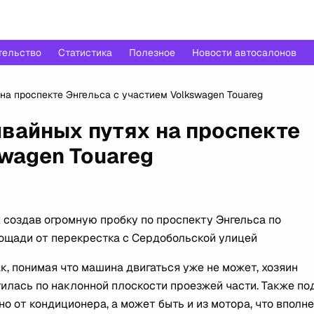
тельство
Статистика
Полезное
Новости автосалонов
на проспекте Энгельса с участием Volkswagen Touareg
вайных путях на проспекте
swagen Touareg
создав огромную пробку по проспекту Энгельса по
ощади от перекрестка с Сердобольской улицей
к, понимая что машина двигаться уже не может, хозяин
тилась по наклонной плоскости проезжей части. Также по
о от кондиционера, а может быть и из мотора, что вполне