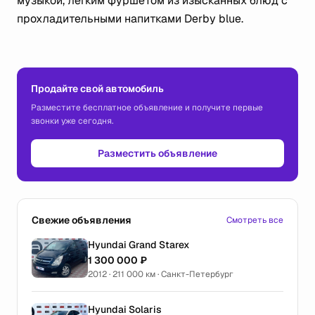
музыкой, легким фуршетом из изысканных блюд с
прохладительными напитками Derby blue.
Продайте свой автомобиль
Разместите бесплатное объявление и получите первые
звонки уже сегодня.
Разместить объявление
Свежие объявления
Смотреть все
Hyundai Grand Starex
1 300 000 ₽
2012 · 211 000 км · Санкт-Петербург
Hyundai Solaris