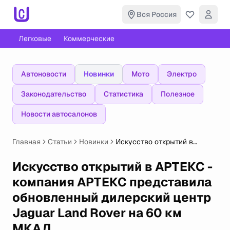
Вся Россия
Легковые
Коммерческие
Автоновости
Новинки
Мото
Электро
Законодательство
Статистика
Полезное
Новости автосалонов
Главная
Статьи
Новинки
Искусство открытий в
АРТЕКС - компания АРТЕКС
представила обновленный
Искусство открытий в АРТЕКС -
дилерский центр Jaguar
компания АРТЕКС представила
Land Rover на 60 км МКАД
обновленный дилерский центр
Jaguar Land Rover на 60 км
МКАД