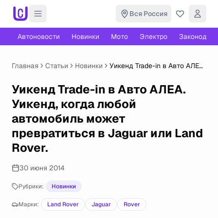
Вся Россия
Автоновости
Новинки
Мото
Электро
Законодате
Главная
Статьи
Новинки
Уикенд Trade-in в Авто АЛЕА.
Уикенд, когда любой
автомобиль может
Уикенд Trade-in в Авто АЛЕА.
превратиться в Jaguar или
Уикенд, когда любой
Land Rover.
автомобиль может
превратиться в Jaguar или Land
Rover.
30 июня 2014
Рубрики:
Новинки
Марки:
Land Rover
Jaguar
Rover