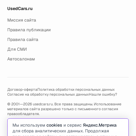
UsedCars.ru
Миссия сайта
Правила публикации
Правила сайта
Для СМИ
Автосалонам
Договор-оферта
Политика обработки персональных данных
Согласие на обработку персональных данных
Нашли ошибку?
© 2001—2026 usedcars.ru. Все права защищены. Использование
материалов сайта разрешено только с письменного согласия
правообладателя.
Пользуясь сайтом, вы соглашаетесь с использованием cookies и
Мы используем
cookies
и сервис
Яндекс.Метрика
политикой обработки персональных данных
.
для сбора аналитических данных. Продолжая
По всем вопросам связанным с работой сайта, ошибками, глюками