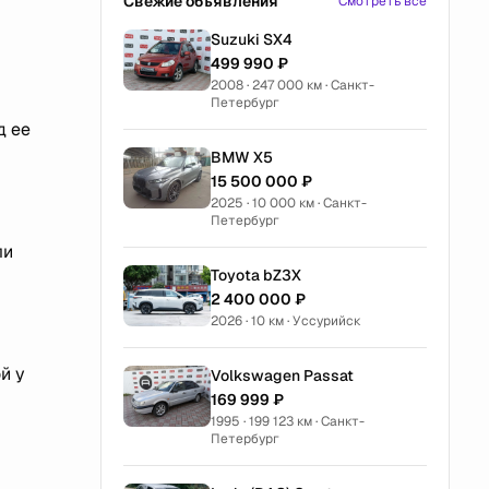
Свежие объявления
Смотреть все
Suzuki SX4
499 990 ₽
2008 · 247 000 км · Санкт-
Петербург
д ее
BMW X5
15 500 000 ₽
2025 · 10 000 км · Санкт-
Петербург
ли
Toyota bZ3X
2 400 000 ₽
2026 · 10 км · Уссурийск
й у
Volkswagen Passat
169 999 ₽
1995 · 199 123 км · Санкт-
Петербург