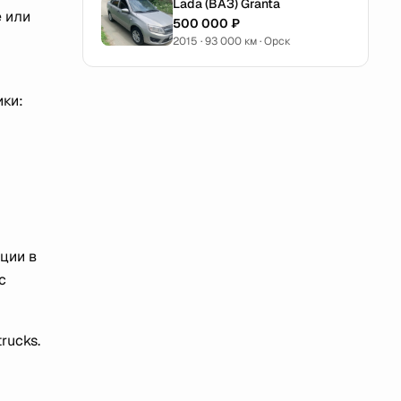
Lada (ВАЗ) Granta
 или
500 000 ₽
2015 · 93 000 км · Орск
ики:
ации в
с
rucks.