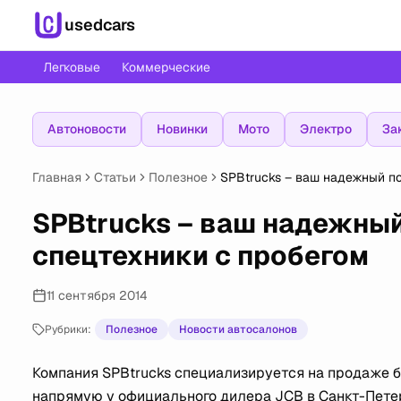
usedcars
Легковые
Коммерческие
Автоновости
Новинки
Мото
Электро
За
Главная
Статьи
Полезное
SPBtrucks – ваш надежный п
SPBtrucks – ваш надежны
спецтехники с пробегом
11 сентября 2014
Рубрики:
Полезное
Новости автосалонов
Компания SPBtrucks специализируется на продаже б
напрямую у официального дилера JCB в Санкт-Пете