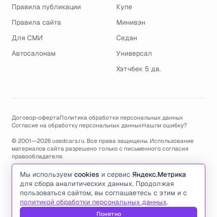
Правила публикации
Купе
Правила сайта
Минивэн
Для СМИ
Седан
Автосалонам
Универсал
Хэтчбек 5 дв.
Договор-оферта
Политика обработки персональных данных
Согласие на обработку персональных данных
Нашли ошибку?
© 2001—2026 usedcars.ru. Все права защищены. Использование
материалов сайта разрешено только с письменного согласия
правообладателя.
Пользуясь сайтом, вы соглашаетесь с использованием cookies и
Мы используем
cookies
и сервис
Яндекс.Метрика
политикой обработки персональных данных
.
для сбора аналитических данных. Продолжая
По всем вопросам связанным с работой сайта, ошибками, глюками
пользоваться сайтом, вы соглашаетесь с этим и с
и проблемами обращайтесь по адресу электронной почты
политикой обработки персональных данных
.
support@usedcars.ru
или пишите в телеграм
@usedcarsru_support
.
Понятно