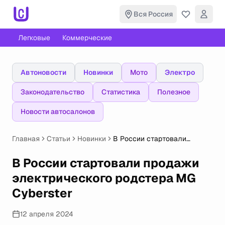
Вся Россия
Легковые
Коммерческие
Автоновости
Новинки
Мото
Электро
Законодательство
Статистика
Полезное
Новости автосалонов
Главная
Статьи
Новинки
В России стартовали
продажи электрического
родстера MG Cyberster
В России стартовали продажи
электрического родстера MG
Cyberster
12 апреля 2024