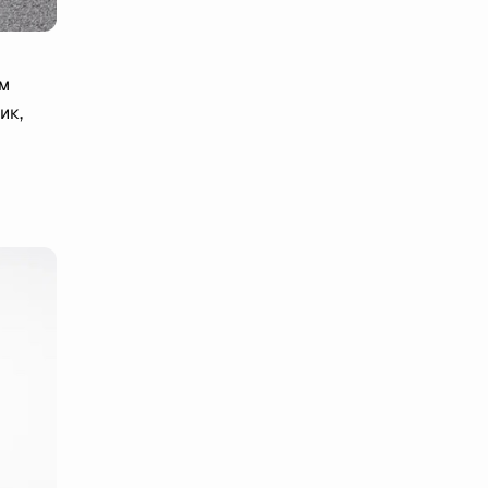
ом
ик,