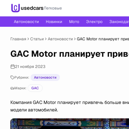
usedcars
Легковые
Автоновости
Новинки
Мото
Электро
Законода
Главная
Статьи
Автоновости
GAC Motor планирует прив
GAC Motor планирует прив
21 ноября 2023
Рубрики:
Автоновости
Марки:
GAC
Компания GAC Motor планирует привлечь больше вни
модели автомобилей.