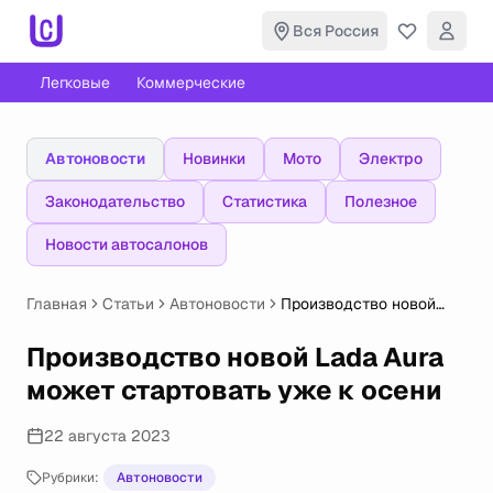
Вся Россия
Легковые
Коммерческие
Автоновости
Новинки
Мото
Электро
Законодательство
Статистика
Полезное
Новости автосалонов
Главная
Статьи
Автоновости
Производство новой
Lada Aura может
стартовать уже к осени
Производство новой Lada Aura
может стартовать уже к осени
22 августа 2023
Рубрики:
Автоновости