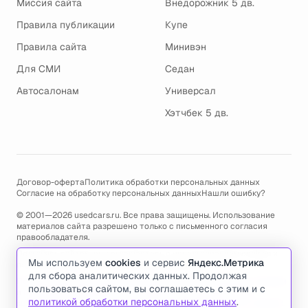
Миссия сайта
Внедорожник 5 дв.
Правила публикации
Купе
Правила сайта
Минивэн
Для СМИ
Седан
Автосалонам
Универсал
Хэтчбек 5 дв.
Договор-оферта
Политика обработки персональных данных
Согласие на обработку персональных данных
Нашли ошибку?
© 2001—2026 usedcars.ru. Все права защищены. Использование
материалов сайта разрешено только с письменного согласия
правообладателя.
Пользуясь сайтом, вы соглашаетесь с использованием cookies и
Мы используем
cookies
и сервис
Яндекс.Метрика
политикой обработки персональных данных
.
для сбора аналитических данных. Продолжая
По всем вопросам связанным с работой сайта, ошибками, глюками
пользоваться сайтом, вы соглашаетесь с этим и с
и проблемами обращайтесь по адресу электронной почты
политикой обработки персональных данных
.
support@usedcars.ru
или пишите в телеграм
@usedcarsru_support
.