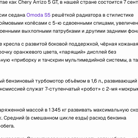
е как Chery Arrizo 5 GT, в нашей стране состоится 7 сен
ссии седана
Omoda S5
решёткой радиатора в стилистике
дюймовыми колёсами с 5-ю сдвоенными спицами, увеличе
оенными выхлопными патрубками и другими задними фон
ие кресла с развитой боковой поддержкой, чёрная кожана
очку оранжевого цвета, «парящий» дисплей без
ную «приборку и тачскрин мультимедийной системы, а т
й бензиновый турбомотор объёмом в 1,6 л., развивающий
Трансмиссией служат 7-ступенчатый «робот» с 2-мя «мокры
аряженной массой в 1 345 кг развивать максимальную ск
ек. Средний (в смешанном цикле езды) расход бензина
обега.