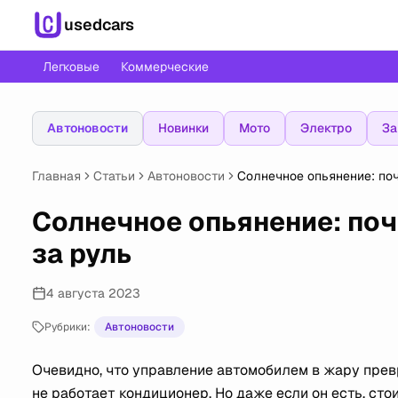
usedcars
Легковые
Коммерческие
Автоновости
Новинки
Мото
Электро
За
Главная
Статьи
Автоновости
Солнечное опьянение: поч
Солнечное опьянение: поч
за руль
4 августа 2023
Рубрики:
Автоновости
Очевидно, что управление автомобилем в жару превр
не работает кондиционер. Но даже если он есть, ст