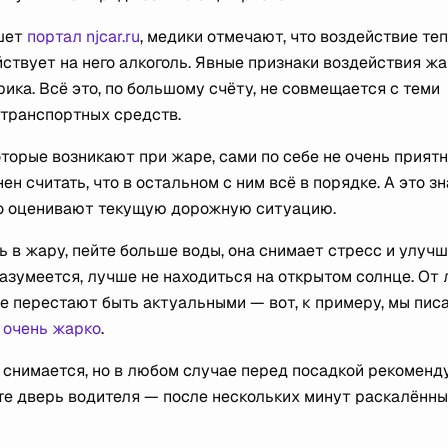
ишет
портал njcar.ru
, медики отмечают, что воздействие те
ействует на него алкоголь. Явные признаки воздействия ж
ика. Всё это, по большому счёту, не совмещается с теми
 транспортных средств.
торые возникают при жаре, сами по себе не очень прият
ен считать, что в остальном с ним всё в порядке. А это зн
ого оценивают текущую дорожную ситуацию.
ь в жару, пейте больше воды, она снимает стресс и улуч
Разумеется, лучше не находиться на открытом солнце. От 
и не перестают быть актуальными — вот, к примеру, мы пис
а очень жарко
.
 снимается, но в любом случае перед посадкой рекоменд
те дверь водителя — после нескольких минут раскалённ