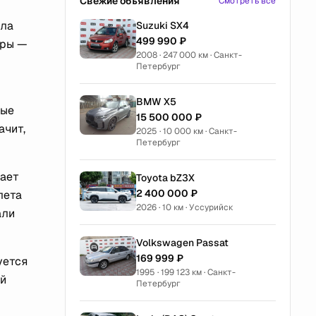
Свежие объявления
Смотреть все
пла
Suzuki SX4
499 990 ₽
ары —
2008 · 247 000 км · Санкт-
Петербург
BMW X5
ные
15 500 000 ₽
ачит,
2025 · 10 000 км · Санкт-
Петербург
шает
Toyota bZ3X
2 400 000 ₽
лета
2026 · 10 км · Уссурийск
али
Volkswagen Passat
169 999 ₽
уется
1995 · 199 123 км · Санкт-
ый
Петербург