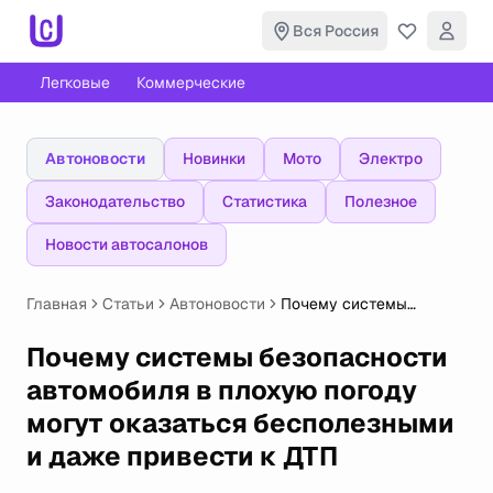
Вся Россия
Легковые
Коммерческие
Автоновости
Новинки
Мото
Электро
Законодательство
Статистика
Полезное
Новости автосалонов
Главная
Статьи
Автоновости
Почему системы
безопасности
автомобиля в плохую
Почему системы безопасности
погоду могут оказаться
автомобиля в плохую погоду
бесполезными и даже
привести к ДТП
могут оказаться бесполезными
и даже привести к ДТП