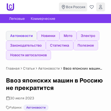
Вся Россия
Легковые
Коммерческие
Автоновости
Новинки
Мото
Электро
Законодательство
Статистика
Полезное
Новости автосалонов
Главная
Статьи
Автоновости
Ввоз японских машин
в Россию
не прекратится
Ввоз японских машин в Россию
не прекратится
30 июля 2023
Рубрики:
Автоновости