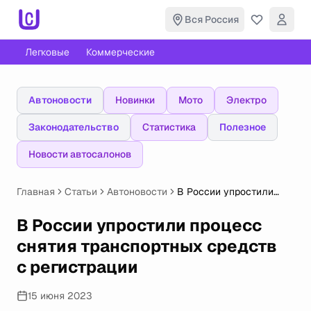
Вся Россия
Легковые
Коммерческие
Автоновости
Новинки
Мото
Электро
Законодательство
Статистика
Полезное
Новости автосалонов
Главная
Статьи
Автоновости
В России упростили
процесс снятия
транспортных средств
В России упростили процесс
с регистрации
снятия транспортных средств
с регистрации
15 июня 2023