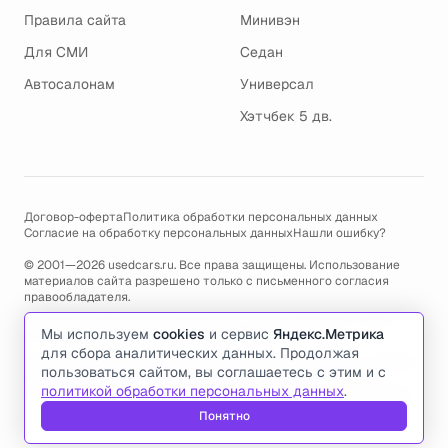
Правила сайта
Минивэн
Для СМИ
Седан
Автосалонам
Универсал
Хэтчбек 5 дв.
Договор-оферта
Политика обработки персональных данных
Согласие на обработку персональных данных
Нашли ошибку?
© 2001—2026 usedcars.ru. Все права защищены. Использование
материалов сайта разрешено только с письменного согласия
правообладателя.
Пользуясь сайтом, вы соглашаетесь с использованием cookies и
Мы используем
cookies
и сервис
Яндекс.Метрика
политикой обработки персональных данных
.
для сбора аналитических данных. Продолжая
По всем вопросам связанным с работой сайта, ошибками, глюками
пользоваться сайтом, вы соглашаетесь с этим и с
и проблемами обращайтесь по адресу электронной почты
политикой обработки персональных данных
.
support@usedcars.ru
или пишите в телеграм
@usedcarsru_support
.
Понятно