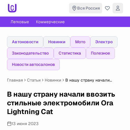
Вся Россия
Легковые
Коммерческие
Автоновости
Новинки
Мото
Электро
Законодательство
Статистика
Полезное
Новости автосалонов
Главная
Статьи
Новинки
В нашу страну начали
ввозить стильные
электромобили Ora Lightning
В нашу страну начали ввозить
Cat
стильные электромобили Ora
Lightning Cat
13 июня 2023