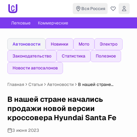
Вся Россия
Легковые
Коммерческие
Автоновости
Новинки
Мото
Электро
Законодательство
Статистика
Полезное
Новости автосалонов
Главная
Статьи
Автоновости
В нашей стране
начались продажи
новой версии
В нашей стране начались
кроссовера Hyundai
продажи новой версии
Santa Fe
кроссовера Hyundai Santa Fe
3 июня 2023