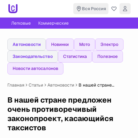
Вся Россия
Легковые
Коммерческие
Автоновости
Новинки
Мото
Электро
Законодательство
Статистика
Полезное
Новости автосалонов
Главная
Статьи
Автоновости
В нашей стране
предложен очень
противоречивый
В нашей стране предложен
законопроект,
очень противоречивый
касающийся таксистов
законопроект, касающийся
таксистов