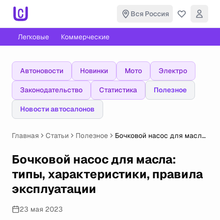
Вся Россия
Легковые
Коммерческие
Автоновости
Новинки
Мото
Электро
Законодательство
Статистика
Полезное
Новости автосалонов
Главная
Статьи
Полезное
Бочковой насос для масла:
типы, характеристики,
правила эксплуатации
Бочковой насос для масла:
типы, характеристики, правила
эксплуатации
23 мая 2023