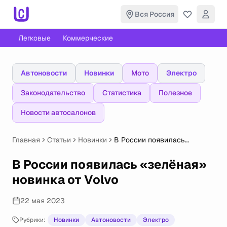
Вся Россия
Легковые
Коммерческие
Автоновости
Новинки
Мото
Электро
Законодательство
Статистика
Полезное
Новости автосалонов
Главная
Статьи
Новинки
В России появилась
«зелёная» новинка от Volvo
В России появилась «зелёная»
новинка от Volvo
22 мая 2023
Рубрики:
Новинки
Автоновости
Электро