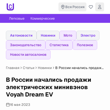
Вся Россия
Легковые
Коммерческие
Автоновости
Новинки
Мото
Электро
Законодательство
Статистика
Полезное
Новости автосалонов
Главная
Статьи
Новинки
В России начались продажи
электрических минивэнов
Voyah Dream EV
В России начались продажи
электрических минивэнов
Voyah Dream EV
16 мая 2023