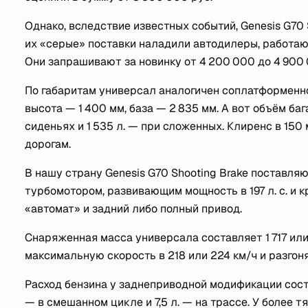
Однако, вследствие известных событий, Genesis G70 S
их «серые» поставки наладили автодилеры, работаю
Они запрашивают за новинку от 4 200 000 до 4 900 
По габаритам универсал аналогичен соплатформенном
высота — 1 400 мм, база — 2 835 мм. А вот объём ба
сиденьях и 1 535 л. — при сложенных. Клиренс в 15
дорогам.
В нашу страну Genesis G70 Shooting Brake поставл
турбомотором, развивающим мощность в 197 л. с. и 
«автомат» и задний либо полный привод.
Снаряженная масса универсала составляет 1 717 или 
максимальную скорость в 218 или 224 км/ч и разгоняе
Расход бензина у заднеприводной модификации составл
— в смешанном цикле и 7,5 л. — на трассе. У более 