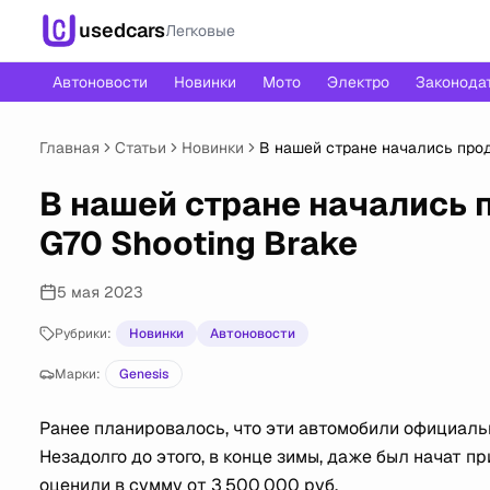
usedcars
Легковые
Автоновости
Новинки
Мото
Электро
Законода
Главная
Статьи
Новинки
В нашей стране начались прод
В нашей стране начались 
G70 Shooting Brake
5 мая 2023
Рубрики:
Новинки
Автоновости
Марки:
Genesis
Ранее планировалось, что эти автомобили официаль
Незадолго до этого, в конце зимы, даже был начат 
оценили в сумму от 3 500 000 руб.