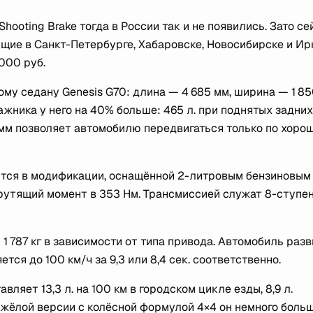
hooting Brake тогда в России так и не появились. Зато се
щие в Санкт-Петербурге, Хабаровске, Новосибирске и Ир
000 руб.
у седану Genesis G70: длина — 4 685 мм, ширина — 1 85
гажника у него на 40% больше: 465 л. при поднятых задних
0 мм позволяет автомобилю передвигаться только по хоро
яются в модификации, оснащённой 2-литровым бензиновым
крутящий момент в 353 Нм. Трансмиссией служат 8-ступе
1 787 кг в зависимости от типа привода. Автомобиль раз
тся до 100 км/ч за 9,3 или 8,4 сек. соответственно.
яет 13,3 л. на 100 км в городском цикле езды, 8,9 л.
тяжёлой версии с колёсной формулой 4×4 он немного боль