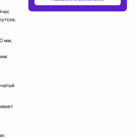
йчас
кутске.
0 мм,
шим
нчатый
вивает
ше: