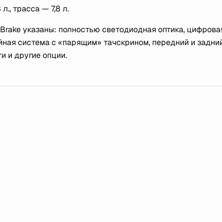
л., трасса — 7,8 л.
 Brake указаны: полностью светодиодная оптика, цифрова
йная система с «парящим» тачскрином, передний и задни
и и другие опции.