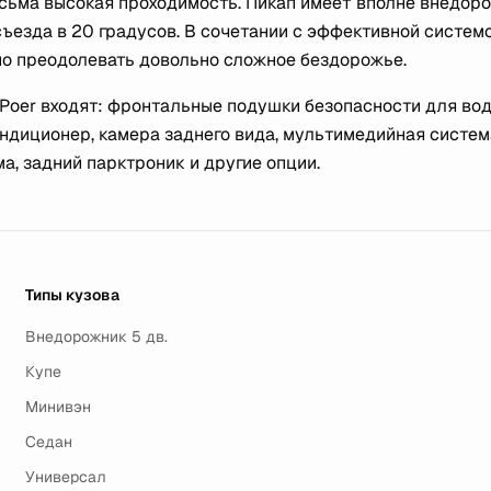
весьма высокая проходимость. Пикап имеет вполне внедор
 съезда в 20 градусов. В сочетании с эффективной систем
но преодолевать довольно сложное бездорожье.
g Poer входят: фронтальные подушки безопасности для во
ондиционер, камера заднего вида, мультимедийная систем
, задний парктроник и другие опции.
Типы кузова
Внедорожник 5 дв.
Купе
Минивэн
Седан
Универсал