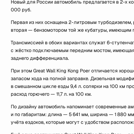
Новый для России автомобиль предлагается в 2-х к
000 руб.
Первая из них оснащена 2-литровым турбодизелем, 
вторая — бензомотором той же кубатуры, имеющим пок
Трансмиссией в обоих вариантах служат 6-ступенчат
с жёстко подключаемым передним мостом, имеющая
заднего дифференциала.
При этом Great Wall King Kong Poer отличается хор
запасом хода на полной заправке. Дизельная модифи
в смешанном цикле езды 9,4 л. солярки на 100 км пр
расход горючего — 11,7 л. на 100 км.
По дизайну автомобиль напоминает современные ам
и по габаритам: длина — 5 641 мм, ширина — 1 880 мм
учёта ездоков, которые могут с удобством располож