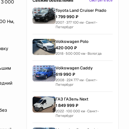
Свежие объявления
Смотреть все
и 3 000
Toyota Land Cruiser Prado
1 799 990 ₽
00 Нм,
2007 · 377 100 км · Санкт-
Петербург
Volkswagen Polo
420 000 ₽
овку
2018 · 500 000 км · Вологда
льшим
Volkswagen Caddy
619 990 ₽
2008 · 224 777 км · Санкт-
редний
Петербург
ГАЗ ГАЗель Next
1 849 999 ₽
без
2022 · 100 000 км · Санкт-
Петербург