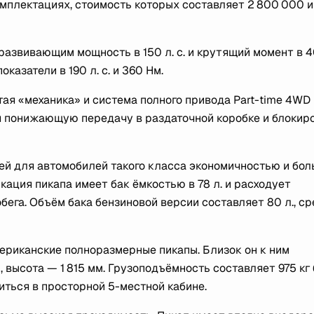
омплектациях, стоимость которых составляет 2 800 000 
развивающим мощность в 150 л. с. и крутящий момент в 4
азатели в 190 л. с. и 360 Нм.
ая «механика» и система полного привода Part-time 4WD
 понижающую передачу в раздаточной коробке и блокир
ошей для автомобилей такого класса экономичностью и бо
кация пикапа имеет бак ёмкостью в 78 л. и расходует
обега. Объём бака бензиновой версии составляет 80 л., с
ериканские полноразмерные пикапы. Близок он к ним
, высота — 1 815 мм. Грузоподъёмность составляет 975 кг 
иться в просторной 5-местной кабине.