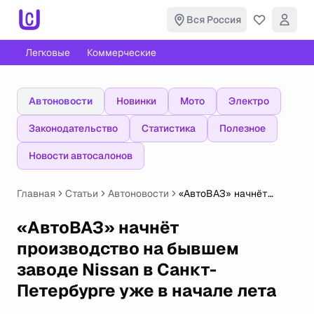
Вся Россия
Легковые
Коммерческие
Автоновости
Новинки
Мото
Электро
Законодательство
Статистика
Полезное
Новости автосалонов
Главная
Статьи
Автоновости
«АвтоВАЗ» начнёт
производство на
бывшем заводе Nissan
«АвтоВАЗ» начнёт
в Санкт-Петербурге уже
производство на бывшем
в начале лета
заводе Nissan в Санкт-
Петербурге уже в начале лета