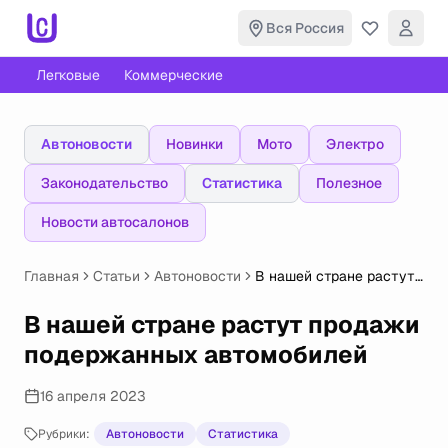
Вся Россия
Легковые
Коммерческие
Автоновости
Новинки
Мото
Электро
Законодательство
Статистика
Полезное
Новости автосалонов
Главная
Статьи
Автоновости
В нашей стране растут
продажи подержанных
автомобилей
В нашей стране растут продажи
подержанных автомобилей
16 апреля 2023
Рубрики:
Автоновости
Статистика